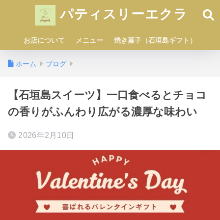
パティスリーエクラ
お店について
メニュー
焼き菓子（石垣島ギフト）
ホーム
ブログ
【石垣島スイーツ】一口食べるとチョコ
の香りがふんわり広がる濃厚な味わい
2026年2月10日