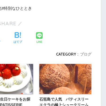
光#特別なひととき
SHARE
LINE
ア
はてブ
CATEGORY :
ブログ
生日ケーキをお探
石垣島で人気 パティスリー
ATISSERIE
エクラの極上シュークリーム